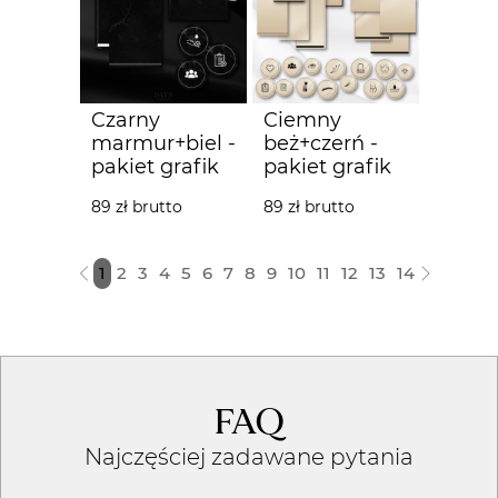
Czarny
Ciemny
marmur+biel -
beż+czerń -
pakiet grafik
pakiet grafik
89 zł brutto
89 zł brutto
1
2
3
4
5
6
7
8
9
10
11
12
13
14
FAQ
Najczęściej zadawane pytania