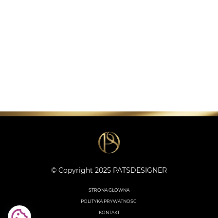
© Copyright 2025 PATSDESIGNER
STRONA GŁÓWNA
POLITYKA PRYWATNOŚCI
KONTAKT