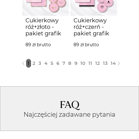
Cukierkowy
Cukierkowy
róż+złoto -
róż+czerń -
pakiet grafik
pakiet grafik
89 zł brutto
89 zł brutto
1
2
3
4
5
6
7
8
9
10
11
12
13
14
FAQ
Najczęściej zadawane pytania