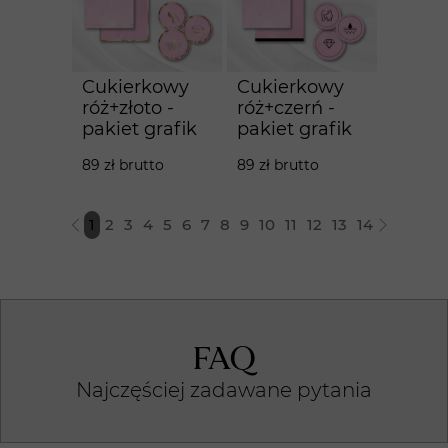
Cukierkowy
Cukierkowy
róż+złoto -
róż+czerń -
pakiet grafik
pakiet grafik
89 zł brutto
89 zł brutto
1
2
3
4
5
6
7
8
9
10
11
12
13
14
FAQ
Najczęściej zadawane pytania