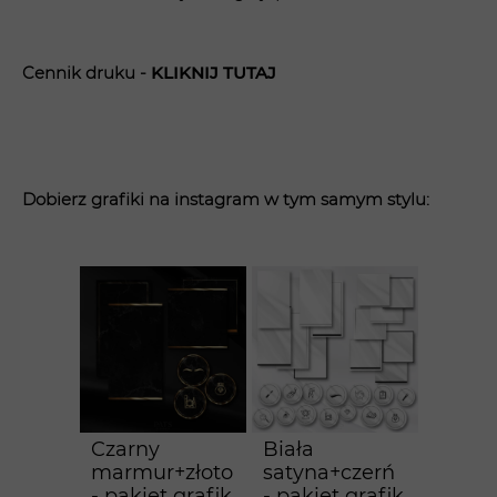
Cennik druku -
KLIK
NIJ TUTAJ
Dobierz grafiki na instagram w tym samym stylu:
Czarny
Biała
marmur+złoto
satyna+czerń
- pakiet grafik
- pakiet grafik