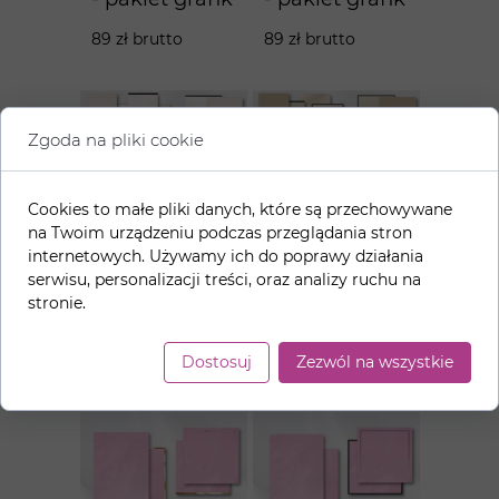
89 zł brutto
89 zł brutto
Zgoda na pliki cookie
Cookies to małe pliki danych, które są przechowywane
na Twoim urządzeniu podczas przeglądania stron
internetowych. Używamy ich do poprawy działania
Jasny
Ciemny
serwisu, personalizacji treści, oraz analizy ruchu na
beż+czerń -
beż+czerń -
stronie.
pakiet grafik
pakiet grafik
89 zł brutto
89 zł brutto
Dostosuj
Zezwól na wszystkie