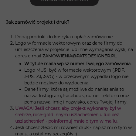
Jak zamówić projekt i druk?
Dodaj produkt do koszyka i opłać zamówienie.
Logo w formacie wektorowym oraz dane firmy do
umieszczenia w projekcie lub inne wymagania wyślij na
adres e-mail
ZAMOWIENIA@PATSDESIGNER.PL
.
W tytule maila wpisz numer Twojego zamówienia.
Logo MUSI być w formacie wektorowym (.PDF,
.EPS, .AI, .SVG) - w przeciwnym wypadku logo nie
będzie możliwe do wyzłocenia.
Dane firmy, które są możliwe do naniesienia to
nazwa Instagram, Facebook, numer telefonu oraz
pełna nazwa, imię i nazwisko, adres Twojej firmy.
UWAGA! Jeśli chcesz, aby projekt wykonany był w
srebrze, rose-gold innym uszlachetnieniu lub bez
uszlachetnień - poinformuj mnie o tym w mailu.
Jeśli chcesz zlecić mi również druk - napisz mi o tym w
mailu, a ustalimy szczegóły :)