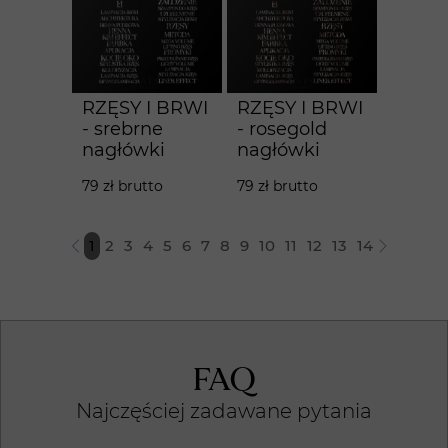
RZĘSY I BRWI
RZĘSY I BRWI
- srebrne
- rosegold
nagłówki
nagłówki
79 zł brutto
79 zł brutto
1
2
3
4
5
6
7
8
9
10
11
12
13
14
FAQ
Najczęściej zadawane pytania