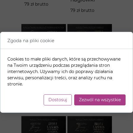
79 zł brutto
79 zł brutto
Zgoda na pliki cookie
Cookies to małe pliki danych, które są przechowywane
na Twoim urządzeniu podczas przeglądania stron
internetowych. Używamy ich do poprawy działania
MAKIJAŻ
RZĘSY I BRWI
serwisu, personalizacji treści, oraz analizy ruchu na
PERMANENT
- złote
stronie.
NY - białe
nagłówki
nagłówki
79 zł brutto
Dostosuj
Zezwól na wszystkie
79 zł brutto