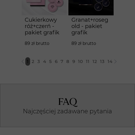
Cukierkowy
Granat+roseg
róż+czerń -
old - pakiet
pakiet grafik
grafik
89 zł brutto
89 zł brutto
1
2
3
4
5
6
7
8
9
10
11
12
13
14
FAQ
Najczęściej zadawane pytania