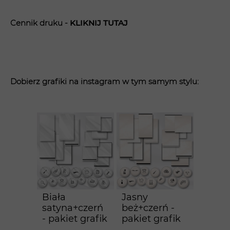
Cennik druku -
KLIK
NIJ TUTAJ
Dobierz grafiki na instagram w tym samym stylu:
Biała
Jasny
satyna+czerń
beż+czerń -
- pakiet grafik
pakiet grafik