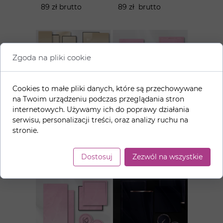
89 zł brutto
89 zł brutto
Zgoda na pliki cookie
Cookies to małe pliki danych, które są przechowywane
na Twoim urządzeniu podczas przeglądania stron
internetowych. Używamy ich do poprawy działania
Ciemny
Cukierkowy
serwisu, personalizacji treści, oraz analizy ruchu na
beż+czerń -
róż+złoto -
stronie.
pakiet grafik
pakiet grafik
89 zł brutto
89 zł brutto
Dostosuj
Zezwól na wszystkie