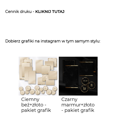
Cennik druku -
KLIK
NIJ TUTAJ
Dobierz grafiki na instagram w tym samym stylu:
Ciemny
Czarny
beż+złoto -
marmur+złoto
pakiet grafik
- pakiet grafik