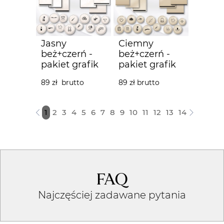
Jasny
Ciemny
beż+czerń -
beż+czerń -
pakiet grafik
pakiet grafik
89 zł brutto
89 zł brutto
1
2
3
4
5
6
7
8
9
10
11
12
13
14
FAQ
Najczęściej zadawane pytania