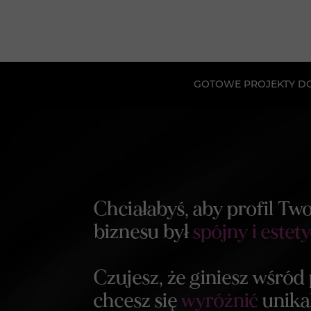
GOTOWE PROJEKTY D
Chciałabyś, aby profil Tw
biznesu był
spójny i estet
Czujesz, że giniesz wśród
chcesz się
wyróżnić
unika