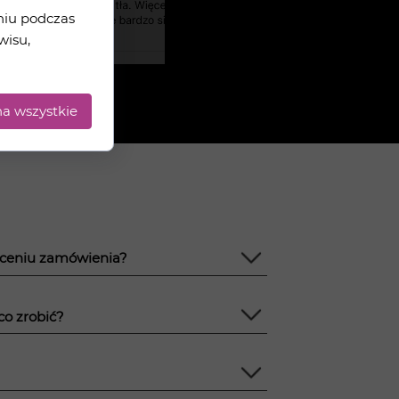
niu podczas
wisu,
a wszystkie
łaceniu zamówienia?
co zrobić?