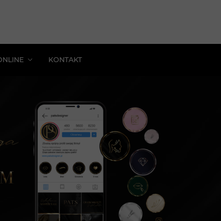
ONLINE
KONTAKT
kolenie: Estetyczna Siatka Profilu
z Spójny Profil Beauty
s: Proste Reklamy
 Zoptymalizuj Profil Pod Sprzedaż