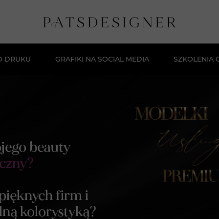
O DRUKU
GRAFIKI NA SOCIAL MEDIA
SZKOLENIA 
Darmowe Sz
Kurs Stwór
Masterclas
ojego beauty
Szkolenie:
yczny?
 pięknych firm i
lną kolorystyką?