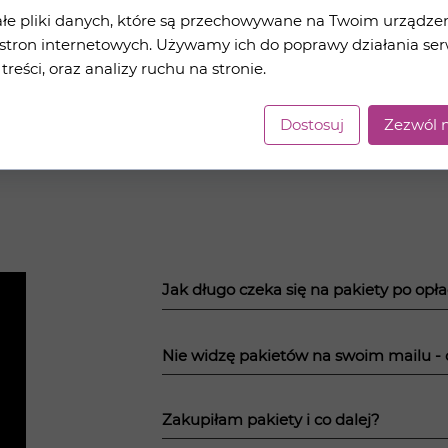
ałe pliki danych, które są przechowywane na Twoim urządze
stron internetowych. Używamy ich do poprawy działania ser
 treści, oraz analizy ruchu na stronie.
Dostosuj
Zezwól n
Jak długo czeka się na pakiety po op
Nie widzę pakietów na swoim mailu - 
Zakupiłam pakiety i co dalej?