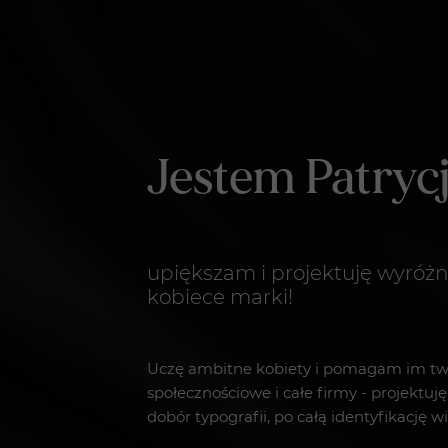
Jestem Patryc
upiększam i projektuję wyróżni
kobiece marki!
Uczę ambitne kobiety
i pomagam im two
społecznościowe i całe firmy - projektuję
dobór typografii, po całą identyfikację w