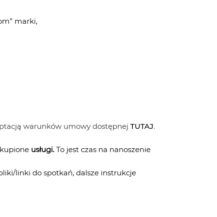
kom” marki,
kceptacją warunków umowy dostępnej
TUTAJ
.
ykupione
usługi.
To jest czas na nanoszenie
iki/linki do spotkań, dalsze instrukcje