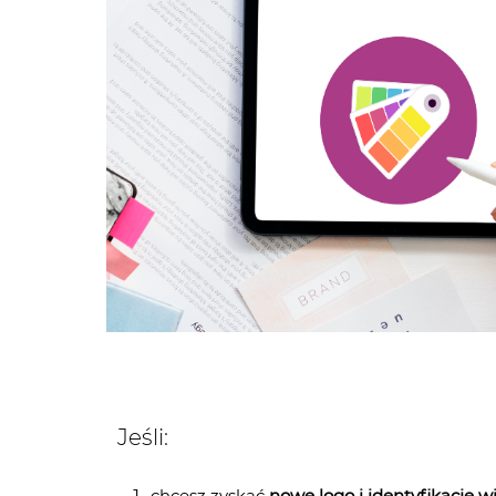
Jeśli:
chcesz zyskać
nowe logo i identyfikację w