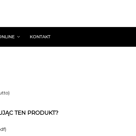
ONLINE
KONTAKT
kolenie: Estetyczna Siatka Profilu
z Spójny Profil Beauty
s: Proste Reklamy
 Zoptymalizuj Profil Pod Sprzedaż
utto)
UJĄC TEN PRODUKT?
df)