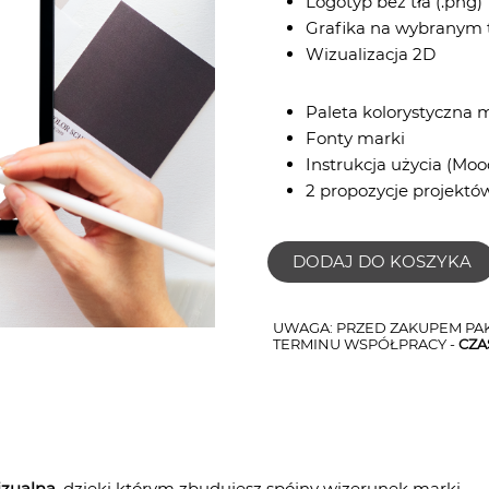
Logotyp bez tła (.png)
Grafika na wybranym 
Wizualizacja 2D
Paleta kolorystyczna 
Fonty marki
Instrukcja użycia (Mo
2 propozycje projektó
DODAJ DO KOSZYKA
UWAGA: PRZED ZAKUPEM PAK
TERMINU WSPÓŁPRACY -
CZA
izualną
, dzięki którym zbudujesz spójny wizerunek marki,