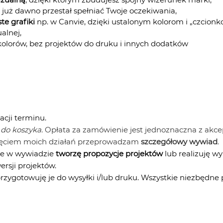
że już dawno przestał spełniać Twoje oczekiwania,
ste grafiki
np. w Canvie, dzięki ustalonym kolorom i „czcion
alnej,
i kolorów, bez projektów do druku i innych dodatków
cji terminu.
 do koszyka
. Opłata za zamówienie jest jednoznaczna z a
zęciem moich działań przeprowadzam
szczegółowy wywiad
.
te w wywiadzie
tworzę propozycje projektów
lub realizuję w
rsji projektów.
rzygotowuję je do wysyłki i/lub druku. Wszystkie niezbędne pl