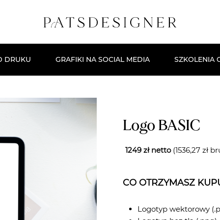
O DRUKU
GRAFIKI NA SOCIAL MEDIA
SZKOLENIA 
Darmowe Sz
Kurs Stwór
Logo BASIC
Masterclas
Szkolenie:
1249 zł netto
(1536,27 zł br
CO OTRZYMASZ KUP
Logotyp wektorowy (.p