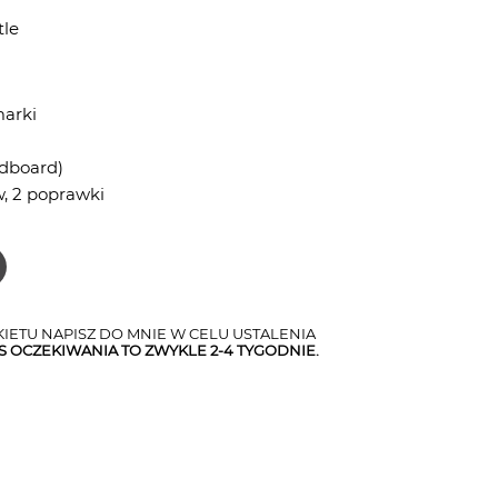
tle
marki
odboard)
w, 2 poprawki
IETU NAPISZ DO MNIE W CELU USTALENIA
S OCZEKIWANIA TO ZWYKLE 2-4 TYGODNIE.