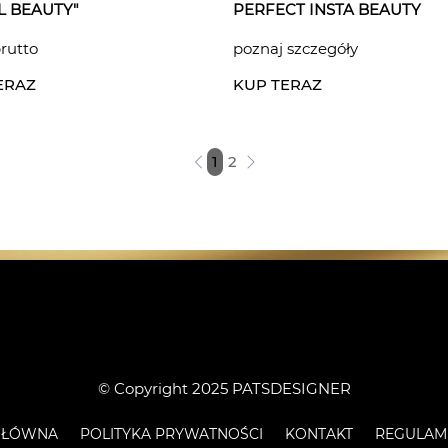
L BEAUTY"
PERFECT INSTA BEAUTY
brutto
poznaj szczegóły
ERAZ
KUP TERAZ
1
2
© Copyright 2025 PATSDESIGNER
GŁÓWNA
POLITYKA PRYWATNOŚCI
KONTAKT
REGULAM