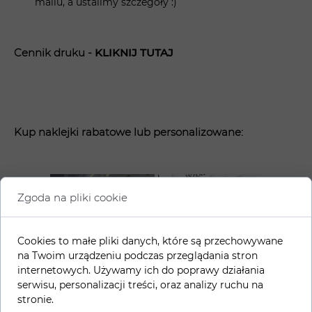
mailu, a ustalimy szczegóły :)
Cennik druku -
KLIK
NIJ TUTAJ
Kup naklejki rabatowe lub personalizowane:
Zgoda na pliki cookie
Cookies to małe pliki danych, które są przechowywane
na Twoim urządzeniu podczas przeglądania stron
internetowych. Używamy ich do poprawy działania
serwisu, personalizacji treści, oraz analizy ruchu na
Naklejki
Projekt
stronie.
rabatowe -
naklejki -