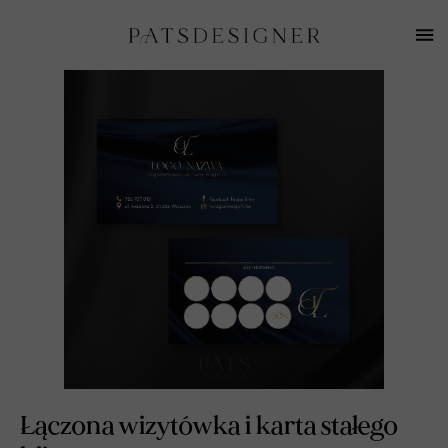
Łączona wizytówka i karta stałego