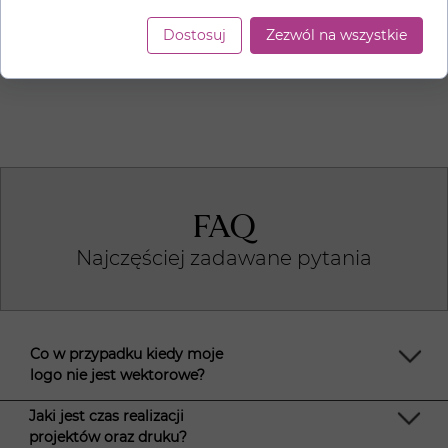
fizyczna
własna
wysyłka
personalizacja
Dostosuj
Zezwól na wszystkie
49 zł brutto
119 zł brutto
FAQ
Najczęściej zadawane pytania
Co w przypadku kiedy moje
logo nie jest wektorowe?
Jaki jest czas realizacji
projektów oraz druku?