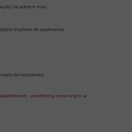
yślij na adres e-mail
będzie możliwe do wyzłocenia.
sowało do wizytówki),
uszlachetnień - poinformuj mnie o tym w