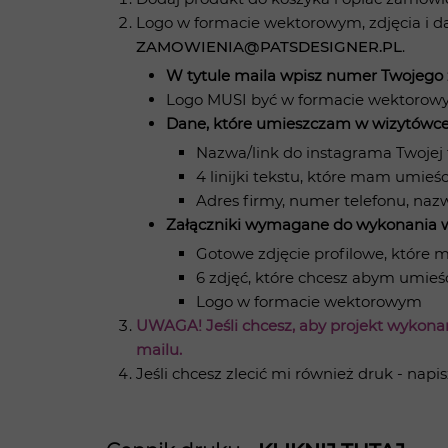
Logo w formacie wektorowym, zdjęcia i da
ZAMOWIENIA@PATSDESIGNER.PL
.
W tytule maila wpisz numer Twojego
Logo MUSI być w formacie wektorowym
Dane, które umieszczam w wizytówce (w
Nazwa/link do instagrama Twojej 
4 linijki tekstu, które mam umieścić
Adres firmy, numer telefonu, nazw
Załączniki wymagane do wykonania w
Gotowe zdjęcie profilowe, które m
6 zdjęć, które chcesz abym umieśc
Logo w formacie wektorowym
UWAGA! Jeśli chcesz, aby projekt wykonan
mailu.
Jeśli chcesz zlecić mi również druk - napi