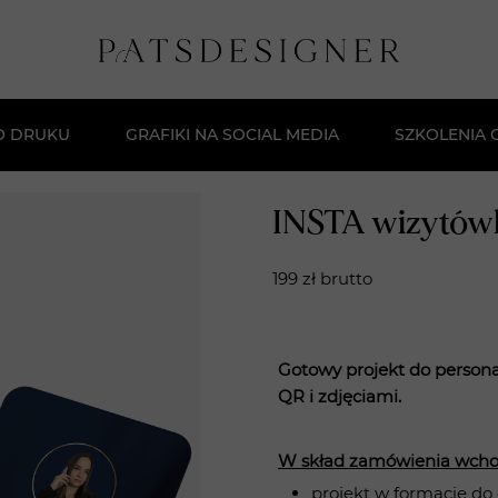
O DRUKU
GRAFIKI NA SOCIAL MEDIA
SZKOLENIA 
Darmowe Sz
INSTA wizytówk
Kurs Stwór
199 zł brutto
Masterclas
Szkolenie:
Gotowy projekt do persona
QR i zdjęciami.
W skład zamówienia wcho
projekt w formacie do 