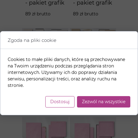
- pakiet grafik
- pakiet grafik
89 zł brutto
89 zł brutto
Zgoda na pliki cookie
Cookies to małe pliki danych, które są przechowywane
na Twoim urządzeniu podczas przeglądania stron
internetowych. Używamy ich do poprawy działania
Jasny
Ciemny
serwisu, personalizacji treści, oraz analizy ruchu na
beż+czerń -
beż+czerń -
stronie.
pakiet grafik
pakiet grafik
Dostosuj
Zezwól na wszystkie
89 zł brutto
89 zł brutto