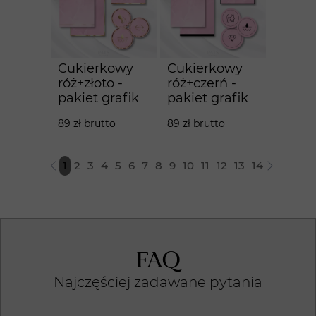
Cukierkowy
Cukierkowy
róż+złoto -
róż+czerń -
pakiet grafik
pakiet grafik
89 zł brutto
89 zł brutto
1
2
3
4
5
6
7
8
9
10
11
12
13
14
FAQ
Najczęściej zadawane pytania