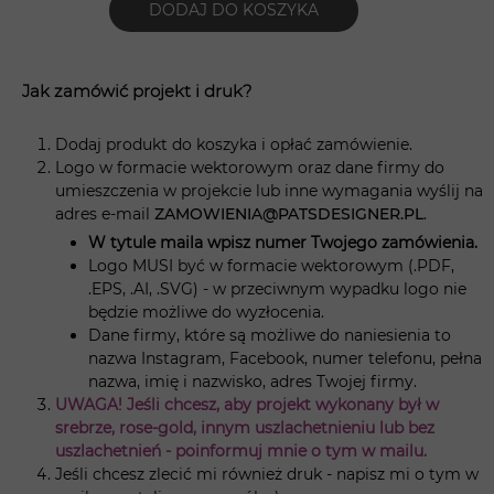
DODAJ DO KOSZYKA
Jak zamówić projekt i druk?
Dodaj produkt do koszyka i opłać zamówienie.
Logo w formacie wektorowym oraz dane firmy do
umieszczenia w projekcie lub inne wymagania wyślij na
adres e-mail
ZAMOWIENIA@PATSDESIGNER.PL
.
W tytule maila wpisz numer Twojego zamówienia.
Logo MUSI być w formacie wektorowym (.PDF,
.EPS, .AI, .SVG) - w przeciwnym wypadku logo nie
będzie możliwe do wyzłocenia.
Dane firmy, które są możliwe do naniesienia to
nazwa Instagram, Facebook, numer telefonu, pełna
nazwa, imię i nazwisko, adres Twojej firmy.
UWAGA! Jeśli chcesz, aby projekt wykonany był w
srebrze, rose-gold, innym uszlachetnieniu lub bez
uszlachetnień - poinformuj mnie o tym w mailu.
Jeśli chcesz zlecić mi również druk - napisz mi o tym w