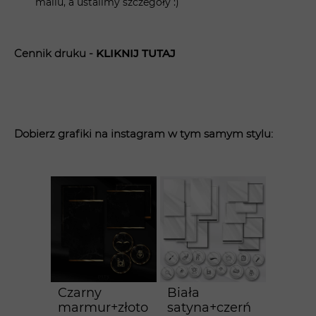
mailu, a ustalimy szczegóły :)
Cennik druku -
KLIK
NIJ TUTAJ
Dobierz grafiki na instagram w tym samym stylu:
Czarny
Biała
marmur+złoto
satyna+czerń