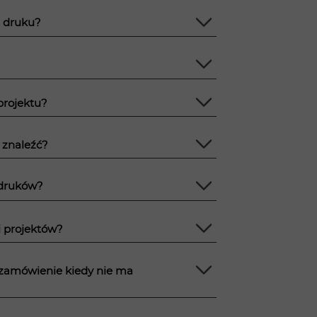
az druku?
rojektu?
 znaleźć?
ydruków?
i projektów?
ć zamówienie kiedy nie ma