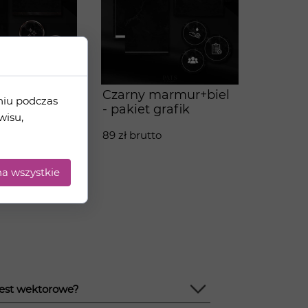
Czarny marmur+biel
niu podczas
osegold-
- pakiet grafik
wisu,
afik
89 zł brutto
a wszystkie
jest wektorowe?