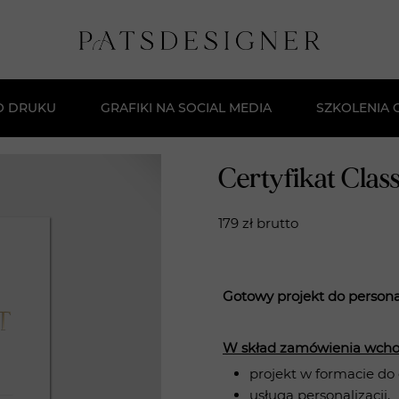
O DRUKU
GRAFIKI NA SOCIAL MEDIA
SZKOLENIA 
Darmowe Sz
Certyfikat Class
Kurs Stwór
179 zł brutto
Masterclas
Szkolenie:
Gotowy projekt do personal
W skład zamówienia wcho
projekt w formacie do 
usługa personalizacji,