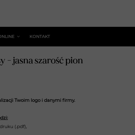
ONLINE
KONTAKT
kolenie: Estetyczna Siatka Profilu
y - jasna szarość pion
z Spójny Profil Beauty
s: Proste Reklamy
 Zoptymalizuj Profil Pod Sprzedaż
izacji Twoim logo i danymi firmy.
dzi:
druku (.pdf),