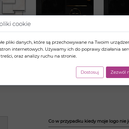
liki cookie
zerń -
Czarny marmur+złoto
Czarny
ałe pliki danych, które są przechowywane na Twoim urządze
k
- pakiet grafik
marmur+r
stron internetowych. Używamy ich do poprawy działania ser
pakiet gr
 treści, oraz analizy ruchu na stronie.
89 zł brutto
89 zł brutto
Dostosuj
Zezwól n
1
2
3
4
5
6
7
8
9
10
11
12
13
14
15
16
Co w przypadku kiedy moje logo nie 