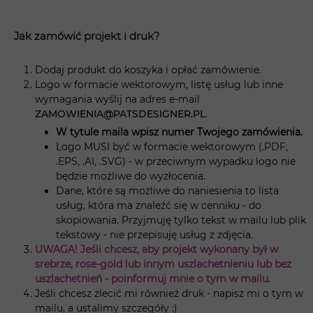
Jak zamówić projekt i druk?
Dodaj produkt do koszyka i opłać zamówienie.
Logo w formacie wektorowym, listę usług lub inne
wymagania wyślij na adres e-mail
ZAMOWIENIA@PATSDESIGNER.PL
.
W tytule maila wpisz numer Twojego zamówienia.
Logo MUSI być w formacie wektorowym (.PDF,
.EPS, .AI, .SVG) - w przeciwnym wypadku logo nie
będzie możliwe do wyzłocenia.
Dane, które są możliwe do naniesienia to lista
usług, która ma znaleźć się w cenniku - do
skopiowania. Przyjmuję tylko tekst w mailu lub plik
tekstowy - nie przepisuję usług z zdjęcia.
UWAGA! Jeśli chcesz, aby projekt wykonany był w
srebrze, rose-gold lub innym uszlachetnieniu lub bez
uszlachetnień - poinformuj mnie o tym w mailu.
Jeśli chcesz zlecić mi również druk - napisz mi o tym w
mailu, a ustalimy szczegóły :)