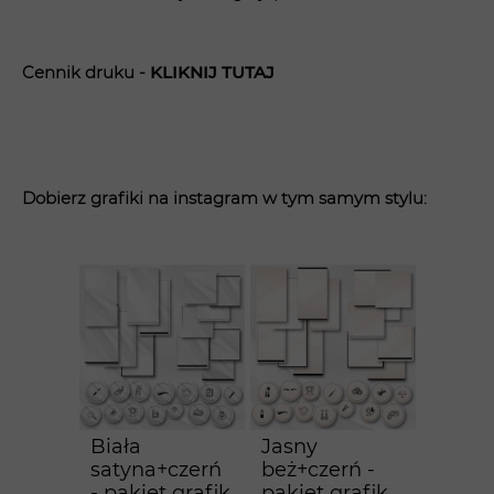
Cennik druku -
KLIK
NIJ TUTAJ
Dobierz grafiki na instagram w tym samym stylu:
Biała
Jasny
satyna+czerń
beż+czerń -
- pakiet grafik
pakiet grafik