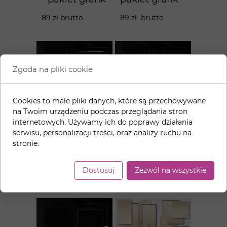
89 zł brutto
89 zł brutto
Zgoda na pliki cookie
Cookies to małe pliki danych, które są przechowywane
na Twoim urządzeniu podczas przeglądania stron
internetowych. Używamy ich do poprawy działania
Czarny
Czarny
serwisu, personalizacji treści, oraz analizy ruchu na
marmur+złoto
marmur+rose
stronie.
- pakiet grafik
gold- pakiet
grafik
89 zł brutto
Dostosuj
Zezwól na wszystkie
89 zł brutto