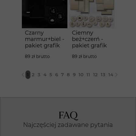
Czarny
Ciemny
marmur+biel -
beż+czerń -
pakiet grafik
pakiet grafik
89 zł brutto
89 zł brutto
1
2
3
4
5
6
7
8
9
10
11
12
13
14
FAQ
Najczęściej zadawane pytania