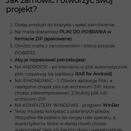
Jak zamówić i otworzyć swój
projekt?
Dodaj produkt do koszyka i opłać zamówienie.
Na maila dostaniesz
PLIKI DO POBRANIA w
formacie ZIP (spakowane)
Otwórz maila z zamówieniem i kliknij przycisk
POBIERZ.
Aby je rozpakować potrzebujesz:
NA ANDROIDY - po kliknięciu w plik automatycznie
pliki rozpakują się (aplikacji
RAR for Android)
NA IPHONE/MAC - 1. Otwórz aplikację Pliki, a
następnie znajdź plik lub archiwum ZIP, które
chcesz zdekompresować. 2.Stuknij plik lub
archiwum ZIP.
NA KOMPUTERY WINDOWS - program
WinRar
Teraz możesz korzystać z pobranych plików.
Wszystkie tła pobierz do swojej rolki aparatu, a
ikonki tylko te, które w danej chwili chcesz
wykorzystać (jest ich bardzo dużo i niepotrzebnie,