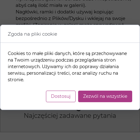
abyś całą ilość miała w galerii).
Nagłówki, ramki i dodatki używaj kopiując
bezpośrednio z Plików/Dysku i wklejaj na swoje
grafiki. (Zapisanie w galerii może spowodować
zapisanie się z białym tłem.)
Zgoda na pliki cookie
Jeśli chcesz Tworzyć grafiki np.
Canvie
i tam
wstawiać nagłówki na grafiki: z dolnego panelu
wybierz
PRZESYŁANIE > PRZEŚLIJ PLIKI >
Cookies to małe pliki danych, które są przechowywane
WYBIERZ PLIKI
. Przeniesie Cię do dysku w którym
na Twoim urządzeniu podczas przeglądania stron
są zapisane nagłówki.
internetowych. Używamy ich do poprawy działania
serwisu, personalizacji treści, oraz analizy ruchu na
stronie.
Dostosuj
Zezwól na wszystkie
FAQ
Najczęściej zadawane pytania